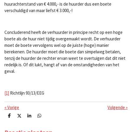
huurachterstand van € 4.000,- is de huurder dus een boete
verschuldigd van maar liefst € 3.000,-!
Concluderend heeft de verhuurder in principe recht op een hoge
boete als de huur niet tijdig overgemaakt wordt. De verhuurder
moet de boete vervolgens wel op de juiste (hoge) manier
berekenen. De huurder moet die boete dan simpelweg betalen,
tenzij de huurder de rechter ervan weet te overtuigen dat dit niet
redelijk is. Of dit lukt, hangt af van de omstandigheden van het
geval.
[1]
Richtlijn 93/13/EEG
«
Vorige
Volgende
»
D
D
S
D
e
e
h
e
l
e
a
l
e
l
r
e