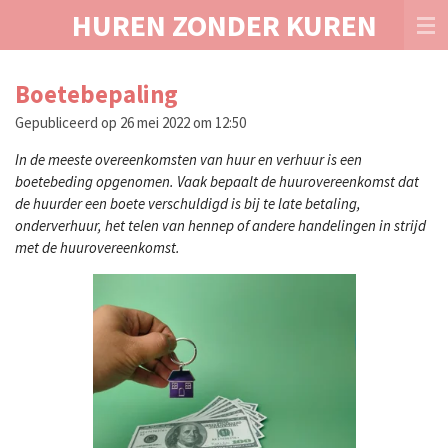
HUREN ZONDER KUREN
Ga
direct
naar
de
Boetebepaling
hoofdinhoud
Gepubliceerd op 26 mei 2022 om 12:50
In de meeste overeenkomsten van huur en verhuur is een
boetebeding opgenomen. Vaak bepaalt de huurovereenkomst dat
de huurder een boete verschuldigd is bij te late betaling,
onderverhuur, het telen van hennep of andere handelingen in strijd
met de huurovereenkomst.