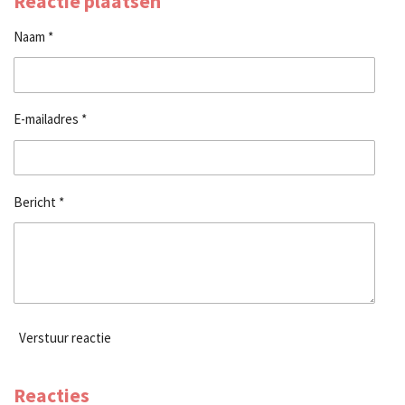
Reactie plaatsen
n
e
n
Naam *
E-mailadres *
Bericht *
Verstuur reactie
Reacties