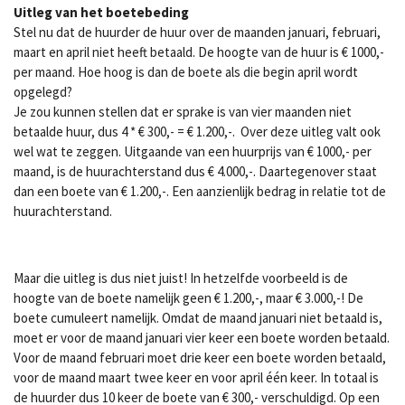
Uitleg van het boetebeding
Stel nu dat de huurder de huur over de maanden januari, februari,
maart en april niet heeft betaald. De hoogte van de huur is € 1000,-
per maand. Hoe hoog is dan de boete als die begin april wordt
opgelegd?
Je zou kunnen stellen dat er sprake is van vier maanden niet
betaalde huur, dus 4 * € 300,- = € 1.200,-. Over deze uitleg valt ook
wel wat te zeggen. Uitgaande van een huurprijs van € 1000,- per
maand, is de huurachterstand dus € 4.000,-. Daartegenover staat
dan een boete van € 1.200,-. Een aanzienlijk bedrag in relatie tot de
huurachterstand.
Maar die uitleg is dus niet juist! In hetzelfde voorbeeld is de
hoogt
e van de boete namelijk geen € 1.200,-, maar € 3.000,-! De
boete cumuleert namelijk. Omdat de maand januari niet betaald is,
moet er voor de maand januari vier keer een boete worden betaald.
Voor de maand februari moet drie keer een boete worden betaald,
voor de maand maart twee keer en voor april één keer. In totaal is
de huurder dus 10 keer de boete van € 300,- verschuldigd. Op een