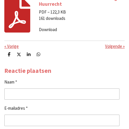
Huurrecht
PDF – 122,3 KB
161 downloads
Download
«
Vorige
Volgende
»
D
D
S
D
e
e
h
e
l
e
a
l
e
l
r
e
Reactie plaatsen
n
e
n
Naam *
E-mailadres *